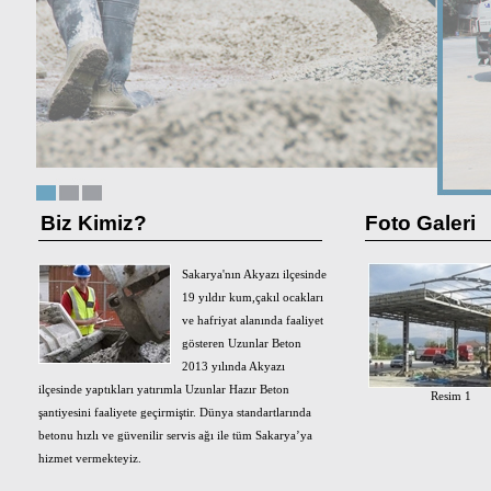
Biz Kimiz?
Foto Galeri
Sakarya'nın Akyazı ilçesinde
19 yıldır kum,çakıl ocakları
ve hafriyat alanında faaliyet
gösteren Uzunlar Beton
2013 yılında Akyazı
ilçesinde yaptıkları yatırımla Uzunlar Hazır Beton
Resim 1
şantiyesini faaliyete geçirmiştir. Dünya standartlarında
betonu hızlı ve güvenilir servis ağı ile tüm Sakarya’ya
hizmet vermekteyiz.