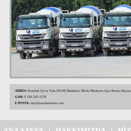
ADRES:
Kuzuluk Çevre Yolu (D140) Batakköy Mevki Mudurnu Çayı Kenarı Akyaz
GSM:
0 530 245 1578
E-POSTA:
info@uzunlarbeton.com
ANA SAYFA
|
HAKKIMIZDA
|
Hİ