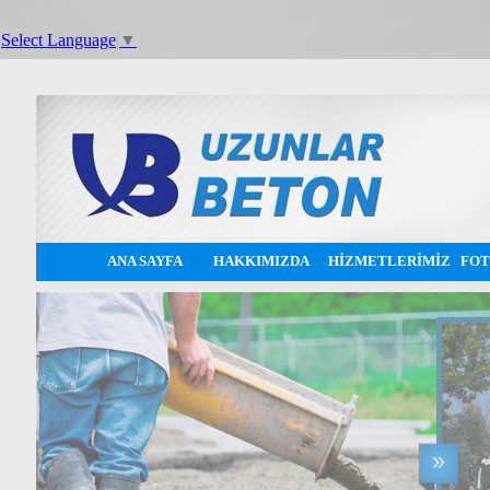
Select Language
▼
ANA SAYFA
HAKKIMIZDA
HİZMETLERİMİZ
FOT