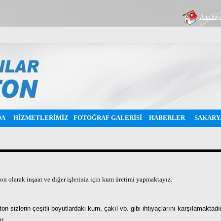
Ana Say
DA
HİZMETLERİMİZ
FOTOĞRAF GALERİSİ
HABERLER
SAKARY
n olarak inşaat ve diğer işleriniz için kum üretimi yapmaktayız.
on sizlerin çeşitli boyutlardaki kum, çakıl vb. gibi ihtiyaçlarını karşılamaktad
r.