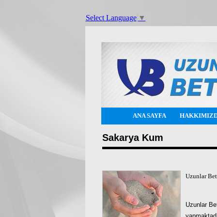
Select Language
▼
ANA SAYFA
HAKKIMIZ
Sakarya Kum
Uzunlar Beto
Uzunlar Bet
yapmaktadı