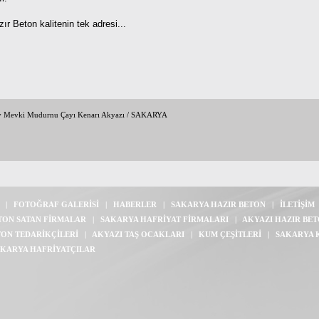
ır Beton kalitenin tek adresi...
y Mevki Mudurnu Çayı Kenarı Akyazı / SAKARYA
|
FOTOĞRAF GALERİSİ
|
HABERLER
|
SAKARYA HAZIR BETON
|
İLETİŞİM
TON SATAN FİRMALAR
|
SAKARYA HAFRİYAT FİRMALARI
|
AKYAZI HAZIR BE
TON TEDARİKÇİLERİ
|
AKYAZI TAŞ OCAKLARI
|
KUM ÇEŞİTLERİ
|
SAKARYA 
KARYA HAFRİYATÇILAR