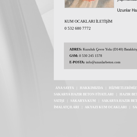
Uzunlar Haz
KUM OCAKLARI İLETİŞİM
0 532 680 7772
ADRES:
Kuzuluk Çevre Yolu (D140) Batakkö
GSM:
0 530 245 1578
E-POSTA:
info@uzunlarbeton.com
ANA SAYFA
|
HAKKIMIZDA
|
HİZMETLERİMİZ
SAKARYA HAZIR BETON FİYATLARI
|
HAZIR BE
SATIŞI
|
SAKARYA KUM
|
SAKARYA HAZIR BE
İMALATÇILARI
|
AKYAZI KUM OCAKLARI
|
SA