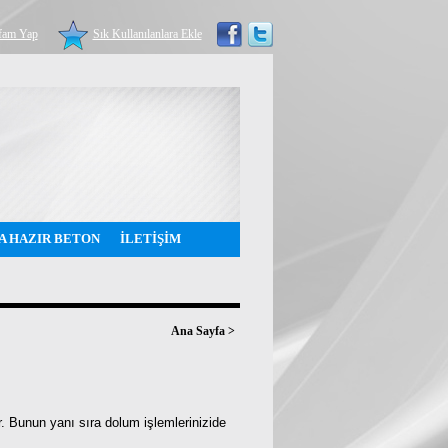
fam Yap
Sık Kullanılanlara Ekle
A HAZIR BETON
İLETİŞİM
Ana Sayfa
>
ır. Bunun yanı sıra dolum işlemlerinizide