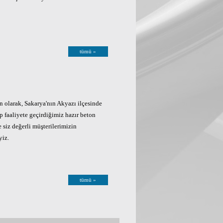
tümü »
 olarak, Sakarya'nın Akyazı ilçesinde
p faaliyete geçirdiğimiz hazır beton
e siz değerli müşterilerimizin
yiz.
tümü »