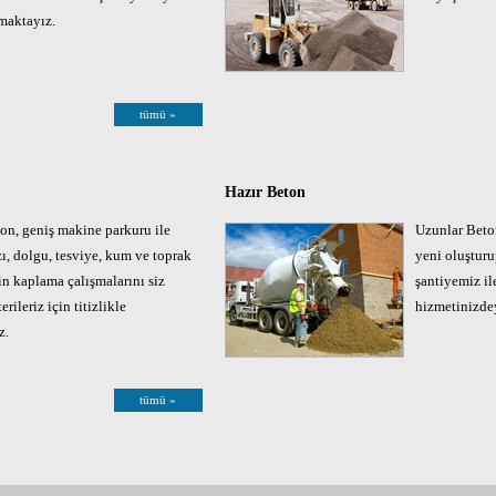
şmaktayız.
tümü »
Hazır Beton
on, geniş makine parkuru ile
Uzunlar Beton
zı, dolgu, tesviye, kum ve toprak
yeni oluşturu
in kaplama çalışmalarını siz
şantiyemiz il
rileriz için titizlikle
hizmetinizde
z.
tümü »