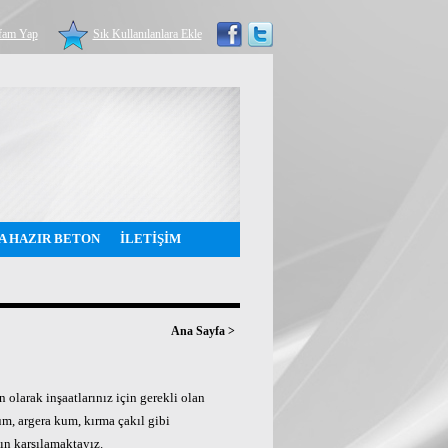
fam Yap
Sık Kullanılanlara Ekle
A HAZIR BETON
İLETİŞİM
Ana Sayfa
>
 olarak inşaatlarınız için gerekli olan
m, argera kum, kırma çakıl gibi
zın karşılamaktayız.