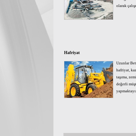
olarak çalı
Hafriyat
Uzunlar Bet
hafriyat, ka
taşıma, zem
değerli müşte
yapmaktayı