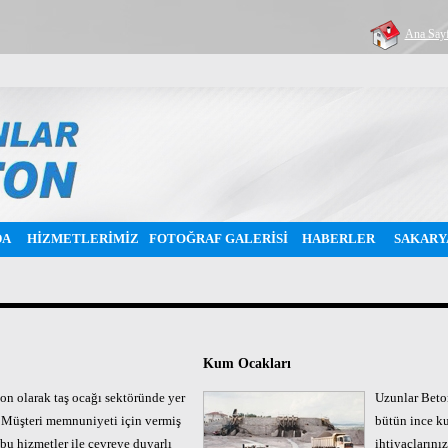
Ana Say
DA
HİZMETLERİMİZ
FOTOĞRAF GALERİSİ
HABERLER
SAKARY
Kum Ocakları
on olarak taş ocağı sektöründe yer
Uzunlar Beton
 Müşteri memnuniyeti için vermiş
bütün ince ku
u hizmetler ile çevreye duyarlı
ihtiyaçlarını