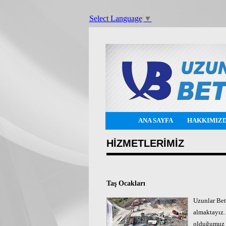
Select Language
▼
ANA SAYFA
HAKKIMIZ
HİZMETLERİMİZ
Taş Ocakları
Uzunlar Bet
almaktayız.
olduğumuz b