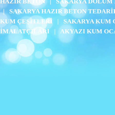
HAZIR BETON
|
SAKARYA DOLUM 
|
SAKARYA HAZIR BETON TEDARİ
KUM ÇEŞİTLERİ
|
SAKARYA KUM 
İMALATÇILARI
|
AKYAZI KUM OC