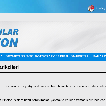
Ana Say
DA
HİZMETLERİMİZ
FOTOĞRAF GALERİSİ
HABERLER
SAKARY
rikçileri
n artk hazır beton şantiyesi ile sizlerin hazır beton tedarik etmenize yardımcı olma
zır Beton, sizlere hazır beton imalatı yapmakta ve kısa zaman içerisinde da