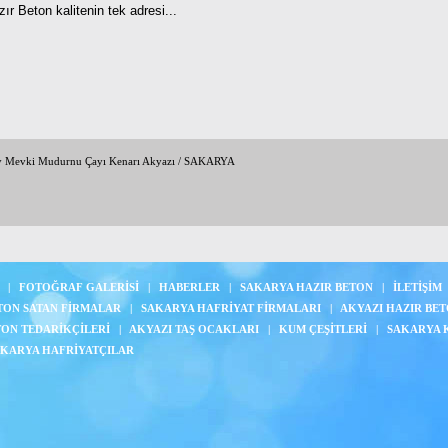
ır Beton kalitenin tek adresi...
y Mevki Mudurnu Çayı Kenarı Akyazı / SAKARYA
|
FOTOĞRAF GALERİSİ
|
HABERLER
|
SAKARYA HAZIR BETON
|
İLETİŞİM
TON SATAN FİRMALAR
|
SAKARYA HAFRİYAT FİRMALARI
|
AKYAZI HAZIR BE
TON TEDARİKÇİLERİ
|
AKYAZI TAŞ OCAKLARI
|
KUM ÇEŞİTLERİ
|
SAKARYA 
KARYA HAFRİYATÇILAR