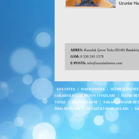
Uzunlar Haz
ADRES:
Kuzuluk Çevre Yolu (D140) Batakkö
GSM:
0 530 245 1578
E-POSTA:
info@uzunlarbeton.com
ANA SAYFA
|
HAKKIMIZDA
|
HİZMETLERİMİZ
SAKARYA HAZIR BETON FİYATLARI
|
HAZIR BE
SATIŞI
|
SAKARYA KUM
|
SAKARYA HAZIR BE
İMALATÇILARI
|
AKYAZI KUM OCAKLARI
|
SA