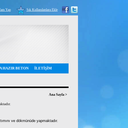
fam Yap
Sık Kullanılanlara Ekle
A HAZIR BETON
İLETİŞİM
Ana Sayfa
>
ktadır.
ğıtımını ve dökmünüde yapmaktadır.