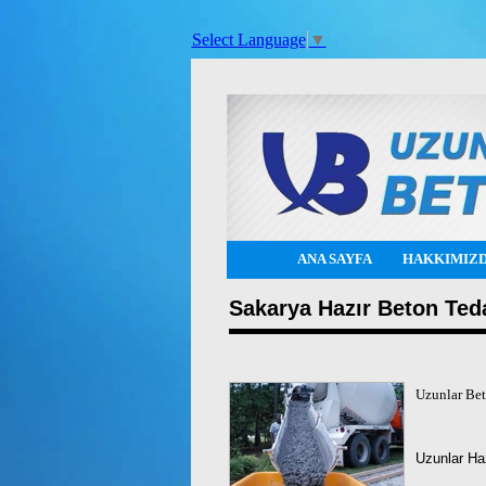
Select Language
▼
ANA SAYFA
HAKKIMIZ
Sakarya Hazır Beton Teda
Uzunlar Beto
Uzunlar Ha