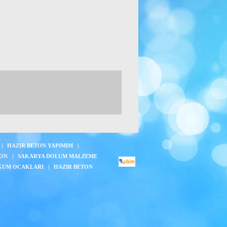
|
HAZIR BETON YAPIMIM
|
TON
|
SAKARYA DOLUM MALZEME
KUM OCAKLARI
|
HAZIR BETON