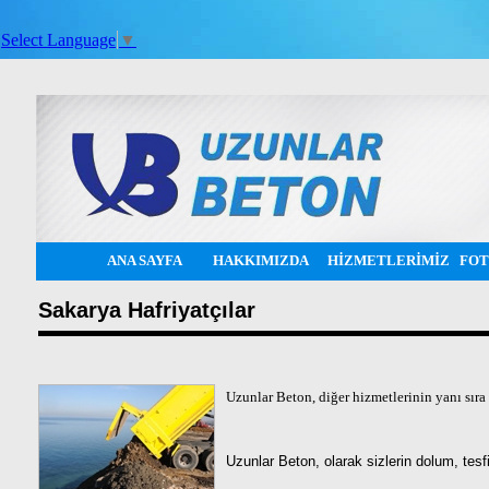
Select Language
▼
ANA SAYFA
HAKKIMIZDA
HİZMETLERİMİZ
FOT
Sakarya Hafriyatçılar
Uzunlar Beton, diğer hizmetlerinin yanı sıra 
Uzunlar Beton, olarak sizlerin dolum, tesf