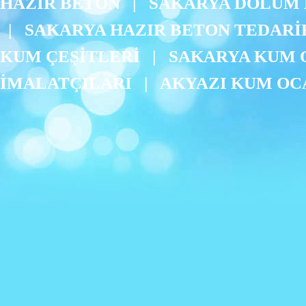
HAZIR BETON
|
SAKARYA DOLUM 
|
SAKARYA HAZIR BETON TEDARİ
KUM ÇEŞİTLERİ
|
SAKARYA KUM 
İMALATÇILARI
|
AKYAZI KUM OC