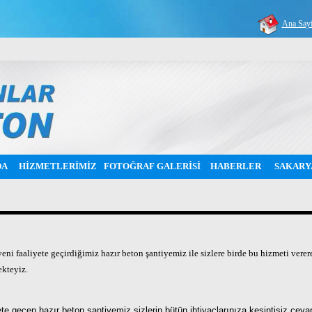
Ana Say
DA
HİZMETLERİMİZ
FOTOĞRAF GALERİSİ
HABERLER
SAKARY
eni faaliyete geçirdiğimiz hazır beton şantiyemiz ile sizlere birde bu hizmeti verer
kteyiz.
ete geçen hazır beton şantiyemiz sizlerin bütün ihtiyaçlarınıza kesintisiz cev