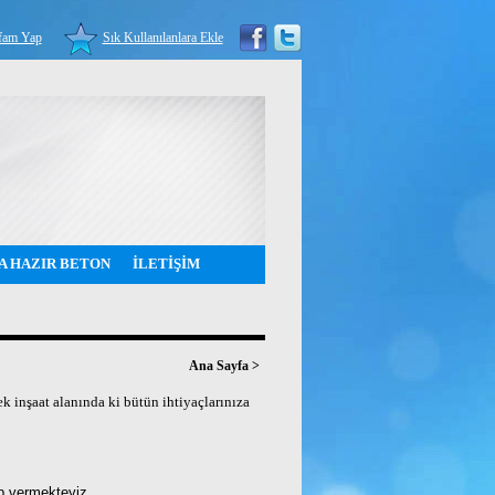
fam Yap
Sık Kullanılanlara Ekle
A HAZIR BETON
İLETİŞİM
Ana Sayfa
>
ek inşaat alanında ki bütün ihtiyaçlarınıza
ap vermekteyiz.