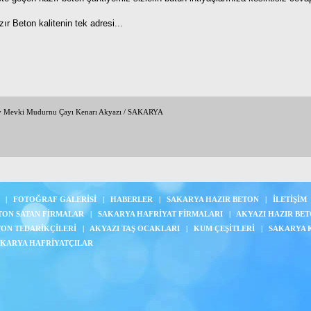
ır Beton kalitenin tek adresi...
y Mevki Mudurnu Çayı Kenarı Akyazı / SAKARYA
|
FOTOĞRAF GALERİSİ
|
HABERLER
|
SAKARYA HAZIR BETON
|
İLETİŞİM
TON SATAN FİRMALAR
|
SAKARYA HAFRİYAT FİRMALARI
|
AKYAZI HAZIR BE
TON TEDARİKÇİLERİ
|
AKYAZI TAŞ OCAKLARI
|
KUM ÇEŞİTLERİ
|
SAKARYA 
KARYA HAFRİYATÇILAR