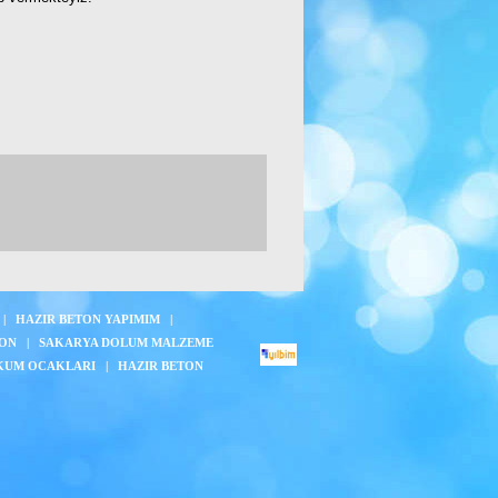
|
HAZIR BETON YAPIMIM
|
TON
|
SAKARYA DOLUM MALZEME
KUM OCAKLARI
|
HAZIR BETON