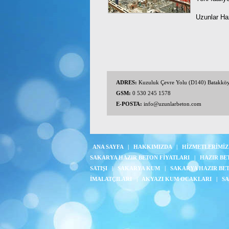
Uzunlar Haz
ADRES:
Kuzuluk Çevre Yolu (D140) Batakkö
GSM:
0 530 245 1578
E-POSTA:
info@uzunlarbeton.com
ANA SAYFA
|
HAKKIMIZDA
|
HİZMETLERİMİZ
SAKARYA HAZIR BETON FİYATLARI
|
HAZIR BE
SATIŞI
|
SAKARYA KUM
|
SAKARYA HAZIR BE
İMALATÇILARI
|
AKYAZI KUM OCAKLARI
|
SA