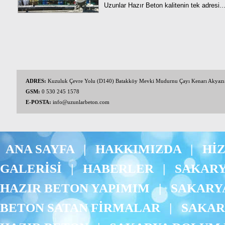
Uzunlar Hazır Beton kalitenin tek adresi..
ADRES:
Kuzuluk Çevre Yolu (D140) Batakköy Mevki Mudurnu Çayı Kenarı Akyaz
GSM:
0 530 245 1578
E-POSTA:
info@uzunlarbeton.com
ANA SAYFA
|
HAKKIMIZDA
|
Hİ
GALERİSİ
|
HABERLER
|
SAKARY
HAZIR BETON YAPIMIM
|
SAKARYA
BETON SATAN FİRMALAR
|
SAKAR