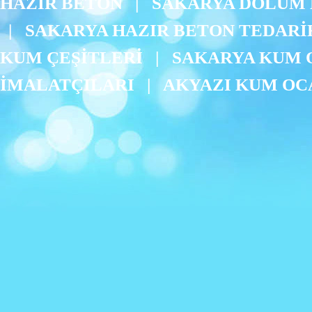
HAZIR BETON
|
SAKARYA DOLUM 
|
SAKARYA HAZIR BETON TEDARİ
KUM ÇEŞİTLERİ
|
SAKARYA KUM 
İMALATÇILARI
|
AKYAZI KUM OC