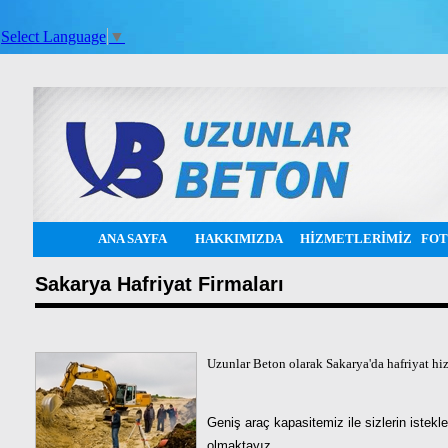
Select Language
▼
ANA SAYFA
HAKKIMIZDA
HİZMETLERİMİZ
FOT
Sakarya Hafriyat Firmaları
Uzunlar Beton olarak Sakarya'da hafriyat hi
Geniş araç kapasitemiz ile sizlerin istekl
olmaktayız.