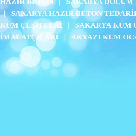
HAZIR BETON
|
SAKARYA DOLUM 
|
SAKARYA HAZIR BETON TEDARİ
KUM ÇEŞİTLERİ
|
SAKARYA KUM 
İMALATÇILARI
|
AKYAZI KUM OC