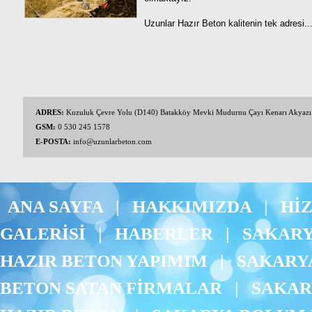
Uzunlar Hazır Beton kalitenin tek adresi..
ADRES:
Kuzuluk Çevre Yolu (D140) Batakköy Mevki Mudurnu Çayı Kenarı Akyaz
GSM:
0 530 245 1578
E-POSTA:
info@uzunlarbeton.com
ANA SAYFA
|
HAKKIMIZDA
|
Hİ
GALERİSİ
|
HABERLER
|
SAKARY
HAZIR BETON YAPIMIM
|
SAKARYA
BETON SATAN FİRMALAR
|
SAKAR