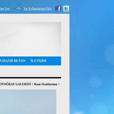
fam Yap
Sık Kullanılanlara Ekle
A HAZIR BETON
İLETİŞİM
OTOĞRAF GALERİSİ
>
Kum Ocaklarımız
>