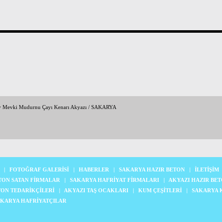
y Mevki Mudurnu Çayı Kenarı Akyazı / SAKARYA
|
FOTOĞRAF GALERİSİ
|
HABERLER
|
SAKARYA HAZIR BETON
|
İLETİŞİM
TON SATAN FİRMALAR
|
SAKARYA HAFRİYAT FİRMALARI
|
AKYAZI HAZIR BE
TON TEDARİKÇİLERİ
|
AKYAZI TAŞ OCAKLARI
|
KUM ÇEŞİTLERİ
|
SAKARYA 
KARYA HAFRİYATÇILAR