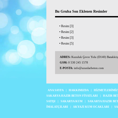
Bu Gruba Son Eklenen Resimler
•
Resim [3]
•
Resim [2]
•
Resim [3]
•
Resim [5]
ADRES:
Kuzuluk Çevre Yolu (D140) Batakkö
GSM:
0 530 245 1578
E-POSTA:
info@uzunlarbeton.com
ANA SAYFA
|
HAKKIMIZDA
|
HİZMETLERİMİZ
SAKARYA HAZIR BETON FİYATLARI
|
HAZIR BE
SATIŞI
|
SAKARYA KUM
|
SAKARYA HAZIR BE
İMALATÇILARI
|
AKYAZI KUM OCAKLARI
|
SA