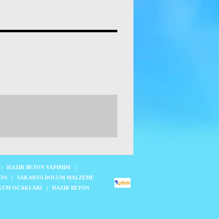
|
HAZIR BETON YAPIMIM
|
TON
|
SAKARYA DOLUM MALZEME
KUM OCAKLARI
|
HAZIR BETON