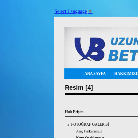
Select Language
▼
ANA SAYFA
HAKKIMIZ
Resim [4]
Hızlı Erişim
FOTOĞRAF GALERİSİ
»
Araç Parkurumuz
-