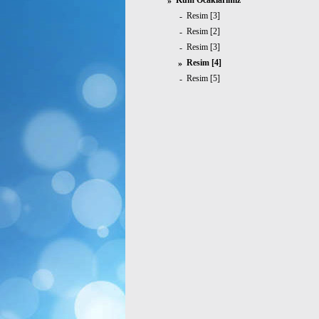
Kum Ocaklarımız
»
Resim [3]
-
Resim [2]
-
Resim [3]
-
Resim [4]
»
Resim [5]
-