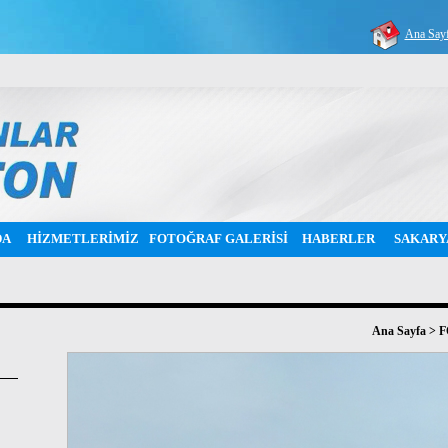
Ana Say
DA
HİZMETLERİMİZ
FOTOĞRAF GALERİSİ
HABERLER
SAKARY
Ana Sayfa
>
F