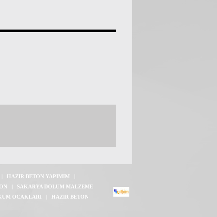
|
HAZIR BETON YAPIMIM
|
TON
|
SAKARYA DOLUM MALZEME
KUM OCAKLARI
|
HAZIR BETON