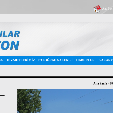
Ana Say
DA
HİZMETLERİMİZ
FOTOĞRAF GALERİSİ
HABERLER
SAKARY
Ana Sayfa
>
F