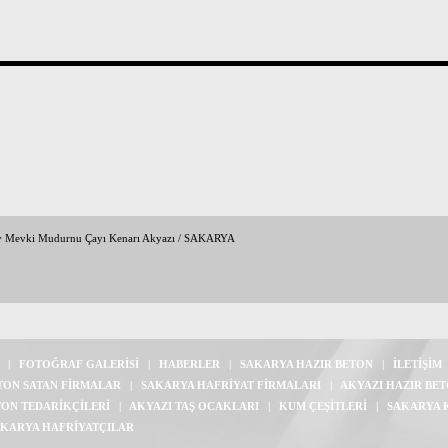
y Mevki Mudurnu Çayı Kenarı Akyazı / SAKARYA
|
FOTOĞRAF GALERİSİ
|
HABERLER
|
SAKARYA HAZIR BETON
|
İLETİŞİM
TON SATAN FİRMALAR
|
SAKARYA HAFRİYAT FİRMALARI
|
AKYAZI HAZIR BE
TON TEDARİKÇİLERİ
|
AKYAZI TAŞ OCAKLARI
|
KUM ÇEŞİTLERİ
|
SAKARYA 
KARYA HAFRİYATÇILAR