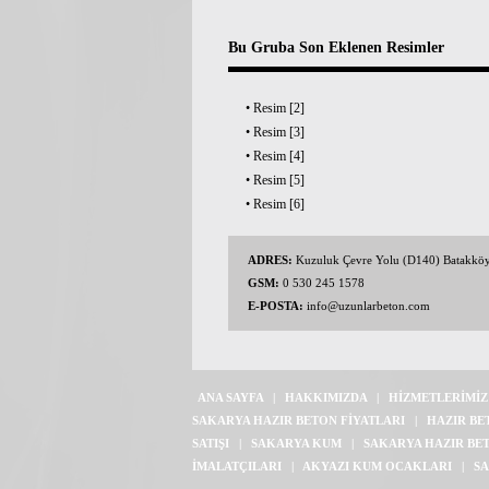
Bu Gruba Son Eklenen Resimler
•
Resim [2]
•
Resim [3]
•
Resim [4]
•
Resim [5]
•
Resim [6]
ADRES:
Kuzuluk Çevre Yolu (D140) Batakkö
GSM:
0 530 245 1578
E-POSTA:
info@uzunlarbeton.com
ANA SAYFA
|
HAKKIMIZDA
|
HİZMETLERİMİZ
SAKARYA HAZIR BETON FİYATLARI
|
HAZIR BE
SATIŞI
|
SAKARYA KUM
|
SAKARYA HAZIR BE
İMALATÇILARI
|
AKYAZI KUM OCAKLARI
|
SA