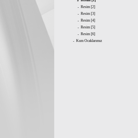
Resim [1]
»
Resim [2]
-
Resim [3]
-
Resim [4]
-
Resim [5]
-
Resim [6]
-
Kum Ocaklarımız
-