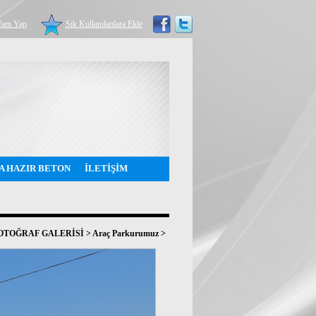
fam Yap
Sık Kullanılanlara Ekle
A HAZIR BETON
İLETİŞİM
OTOĞRAF GALERİSİ
>
Araç Parkurumuz
>