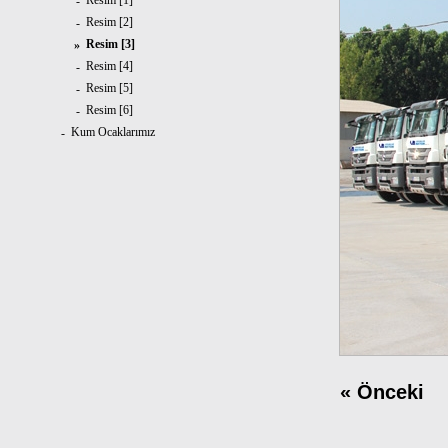
Resim [1]
-
Resim [2]
-
Resim [3]
»
Resim [4]
-
Resim [5]
-
Resim [6]
-
Kum Ocaklarımız
-
«
Önceki