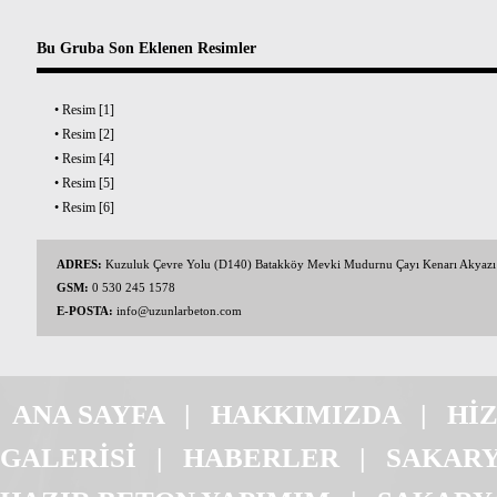
Bu Gruba Son Eklenen Resimler
•
Resim [1]
•
Resim [2]
•
Resim [4]
•
Resim [5]
•
Resim [6]
ADRES:
Kuzuluk Çevre Yolu (D140) Batakköy Mevki Mudurnu Çayı Kenarı Akyaz
GSM:
0 530 245 1578
E-POSTA:
info@uzunlarbeton.com
ANA SAYFA
|
HAKKIMIZDA
|
Hİ
GALERİSİ
|
HABERLER
|
SAKARY