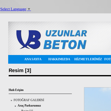
Select Language
▼
ANA SAYFA
HAKKIMIZDA
HİZMETLERİMİZ
FOT
Resim [3]
Hızlı Erişim
FOTOĞRAF GALERİSİ
»
Araç Parkurumuz
»